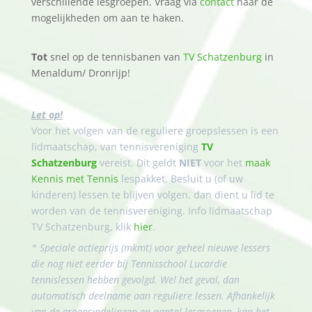
verschillende lesgroepen. Vraag via
contact
naar de
mogelijkheden om aan te haken.
Tot
snel op de tennisbanen van
TV Schatzenburg
in
Menaldum/ Dronrijp!
Let op!
Voor het volgen van de reguliere groepslessen is een
lidmaatschap, van tennisvereniging
TV
Schatzenburg
vereist. Dit geldt
NIET
voor het
maak
Kennis met Tennis
lespakket. Besluit u (of uw
kinderen) lessen te blijven volgen, dan dient u lid te
worden van de tennisvereniging. Info lidmaatschap
TV Schatzenburg, klik
hier
.
* Speciale actieprijs (mkmt) voor geheel nieuwe lessers
die nog niet eerder bij Tennisschool Lucardie
tennislessen hebben gevolgd. Wel het geval, dan
automatisch deelname aan reguliere lessen. Afhankelijk
van de groepsindelingen en aantal lesgroepen, kan het