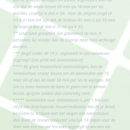
zijn dat de mkmt lessen 60 min ipv 50 min per les
worden. Lesprijs is dan € 59,- Voor de jongste jeugd (4
tm 6 jr) kan het zijn dat de lesduur 45 min is ipv 50 min.
De lesprijs wordt dan € 31,50 ipv € 35,-
** Lesprijzen groepsles zijn gebaseerd op min. 6
personen, bij minder kan de lesprijs naar rato verhoogd
worden.
*** Jeugd onder de 19 jr. ingedeeld in een volwassen
lesgroep? Dan geldt het seniorentarief.
**** Bij grote hoeveelheid aanmeldingen, kan de
Tennisschool ervoor kiezen om de lesminuten van 75
naar 60 of van 60 naar 50 min per les te wijzigen. Dit
om zo meer mensen de kans te geven om te komen
lessen. (prijzen zakken dan evenredig mee)
*****
Aanmelden voor tennislessen is per 1 februari
2024 een doorlopende lesovereenkomst. Mocht je (kind)
besluiten te stoppen met het volgen van tennislessen,
dan dient de lesovereenkomst uiterlijk 14 dagen voor de
start van een nieuwe lesreeks opgezegd te worden via