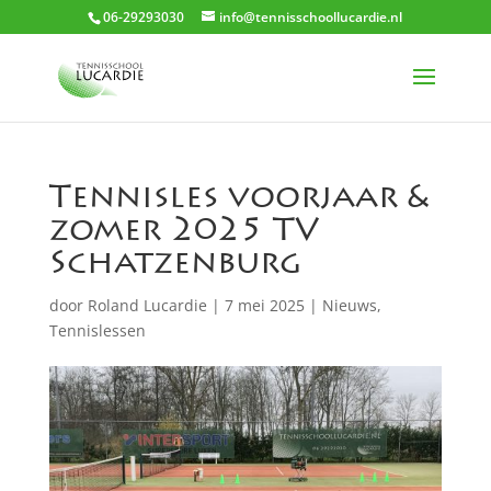
06-29293030
info@tennisschoollucardie.nl
Tennisles voorjaar &
zomer 2025 TV
Schatzenburg
door
Roland Lucardie
|
7 mei 2025
|
Nieuws
,
Tennislessen