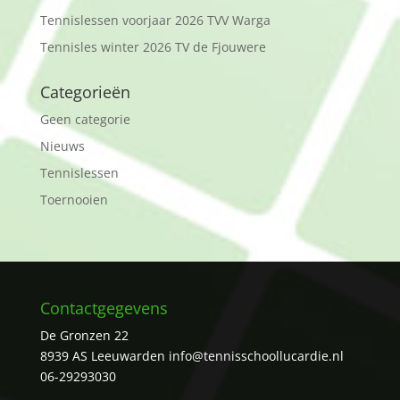
Tennislessen voorjaar 2026 TVV Warga
Tennisles winter 2026 TV de Fjouwere
Categorieën
Geen categorie
Nieuws
Tennislessen
Toernooien
Contactgegevens
De Gronzen 22
8939 AS Leeuwarden
info@tennisschoollucardie.nl
06-29293030