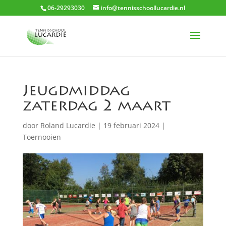
06-29293030
info@tennisschoollucardie.nl
Jeugdmiddag
zaterdag 2 maart
door
Roland Lucardie
|
19 februari 2024
|
Toernooien