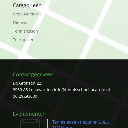
Categorieën
Geen categorie
Nieuws
Tennislessen
Toernooien
Contactgegevens
De Gronzen 22
8939 AS Leeuwarden
info@tennisschoollucardie.nl
06-29293030
Evenementen
Tennislessen nazomer 2026
19
TV Warga