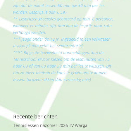
zijn dat de mkmt lessen 60 min ipv 50 min per les
worden. Lesprijs is dan € 59,-
** Lesprijzen groepsles gebaseerd op min. 6 personen,
wanneer er minder zijn, dan kan de lesprijs naar rato
verhoogd worden.
*** Jeugd onder de 18 jr. ingedeeld in een volwassen
lesgroep? dan geldt het seniorentarief.
**** Bij grote hoeveelheid aanmeldingen, kan de
Tennisschool ervoor kiezen om de lesminuten van 75
naar 60 of van 60 naar 50 min per les te wijzigen. Dit
om zo meer mensen de kans te geven om te komen
lessen. (prijzen zakken dan evenredig mee)
Recente berichten
Tennislessen nazomer 2026 TV Warga