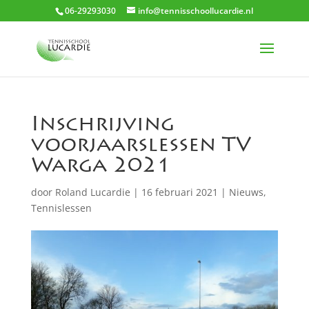
06-29293030
info@tennisschoollucardie.nl
Inschrijving
voorjaarslessen TV
Warga 2021
door
Roland Lucardie
|
16 februari 2021
|
Nieuws
,
Tennislessen