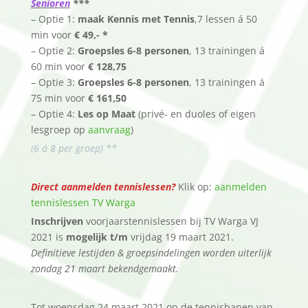
Senioren
***
– Optie 1:
maak Kennis met Tennis
,7 lessen á 50
min voor
€ 49,- *
– Optie 2:
Groepsles 6-8 personen
, 13 trainingen á
60 min voor
€ 128,75
– Optie 3:
Groepsles 6-8 personen
, 13 trainingen á
75 min voor
€ 161,50
– Optie 4:
Les op Maat
(privé- en duoles of eigen
lesgroep op
aanvraag
)
(6 á 8 per groep) **
Direct aanmelden tennislessen?
Klik op:
aanmelden
tennislessen TV Warga
Inschrijven
voorjaarstennislessen bij TV Warga VJ
2021 is
mogelijk t/m
vrijdag 19 maart 2021.
Definitieve lestijden & groepsindelingen worden uiterlijk
zondag 21 maart bekendgemaakt.
Tot woensdag 24 maart 2021 op de tennisbanen van