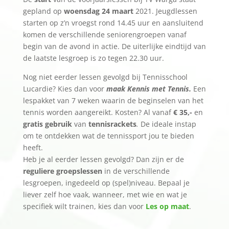
gepland op
woensdag 24 maart
2021. Jeugdlessen
starten op z’n vroegst rond 14.45 uur en aansluitend
komen de verschillende seniorengroepen vanaf
begin van de avond in actie. De uiterlijke eindtijd van
de laatste lesgroep is zo tegen 22.30 uur.
Nog niet eerder lessen gevolgd bij Tennisschool
Lucardie? Kies dan voor
maak Kennis met Tennis.
Een
lespakket van 7 weken waarin de beginselen van het
tennis worden aangereikt. Kosten? Al vanaf
€ 35,-
en
gratis gebruik
van
tennisrackets
.
De ideale instap
om te ontdekken wat de tennissport jou te bieden
heeft.
Heb je al eerder lessen gevolgd? Dan zijn er de
reguliere groepslessen
in de verschillende
lesgroepen, ingedeeld op (spel)niveau. Bepaal je
liever zelf hoe vaak, wanneer, met wie en wat je
specifiek wilt trainen, kies dan voor
Les op maat
.