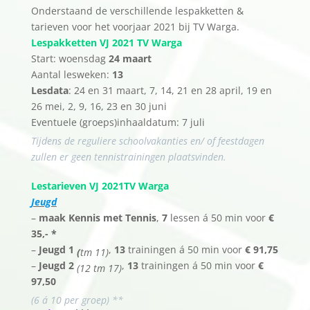
Onderstaand de verschillende lespakketten &
tarieven voor het voorjaar 2021 bij TV Warga.
Lespakketten VJ 2021 TV Warga
Start: woensdag
24 maart
Aantal lesweken:
13
Lesdata
: 24 en 31 maart, 7, 14, 21 en 28 april, 19 en
26 mei, 2, 9, 16, 23 en 30 juni
Eventuele (groeps)inhaaldatum: 7 juli
Tijdens de reguliere schoolvakanties en/ of feestdagen
zullen er geen tennistrainingen plaatsvinden.
Lestarieven VJ 2021TV Warga
Jeugd
–
maak Kennis met Tennis
,
7
lessen á 50 min voor
€
35,- *
–
Jeugd 1
,
13
trainingen á 50 min voor
€ 91,75
(
tm 11)
–
Jeugd 2
,
13
trainingen á 50 min voor
€
(12 tm 17)
97,50
(6 á 10 per groep) **