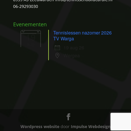
06-29293030
Evenementen
Tennislessen nazomer 2026
19
TV Warga
aug
19 aug 26
Wergea
Wordpress website
door
Impulse Webdesign