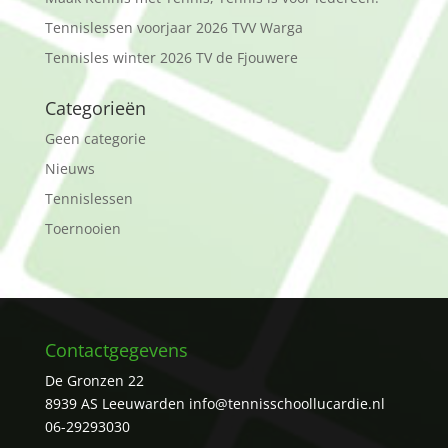
Tennislessen voorjaar 2026 TVV Warga
Tennisles winter 2026 TV de Fjouwere
Categorieën
Geen categorie
Nieuws
Tennislessen
Toernooien
Contactgegevens
De Gronzen 22
8939 AS Leeuwarden
info@tennisschoollucardie.nl
06-29293030