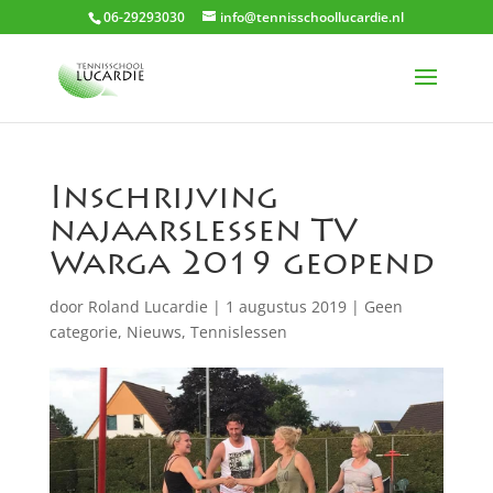
06-29293030
info@tennisschoollucardie.nl
Inschrijving
najaarslessen TV
Warga 2019 geopend
door
Roland Lucardie
|
1 augustus 2019
|
Geen
categorie
,
Nieuws
,
Tennislessen