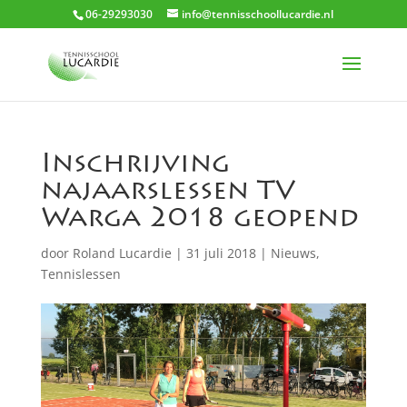
06-29293030
info@tennisschoollucardie.nl
Inschrijving
najaarslessen TV
Warga 2018 geopend
door
Roland Lucardie
|
31 juli 2018
|
Nieuws
,
Tennislessen