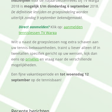
Inschrijven
voor de najaarslessenreeks bij TV Warga
2018 is
mogelijk t/m donderdag 6 september
2018.
De definitieve lestijden en groepsindeling worden
uiterlijk zondag 9 september bekendgemaakt.
Direct aanmelden?
Klik op:
aanmelden
tennislessen TV Warga
Wilt u naast de groepslessen nog extra schaven aan
uw tennis-bekwaamheden, traint u liever alleen óf in
tweetallen specifiek gericht op uw wensen, kijk dan
eens op
privéles
en vraag naar de verschillende
mogelijkheden.
Een fijne vakantieperiode en
tot woensdag 12
september
op de tennisbaan!
Recente berichten