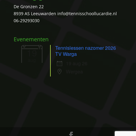
De Gronzen 22
8939 AS Leeuwarden
info@tennisschoollucardie.nl
06-29293030
Evenementen
Tennislessen nazomer 2026
19
TV Warga
aug
19 aug 26
Wergea