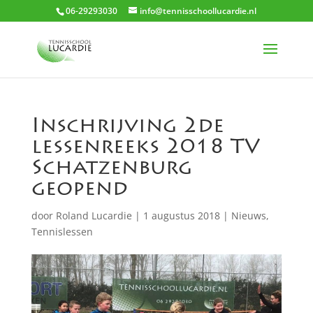
06-29293030
info@tennisschoollucardie.nl
Inschrijving 2de
lessenreeks 2018 TV
Schatzenburg
geopend
door
Roland Lucardie
|
1 augustus 2018
|
Nieuws
,
Tennislessen