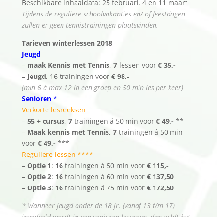
Beschikbare inhaaldata: 25 februari, 4 en 11 maart
Tijdens de reguliere schoolvakanties en/ of feestdagen
zullen er geen tennistrainingen plaatsvinden.
Tarieven winterlessen 2018
Jeugd
–
maak Kennis met Tennis
,
7
lessen voor
€ 35,-
–
Jeugd
, 16 trainingen voor
€ 98,-
(min 6 á max 12 in een groep en 50 min les per keer)
Senioren
*
Verkorte lesreeksen
–
55 + cursus
,
7
trainingen á 50 min voor
€ 49,-
**
–
Maak kennis met Tennis
,
7
trainingen á 50 min
voor
€ 49,-
***
Reguliere lessen ****
–
Optie 1
:
16
trainingen á 50 min voor
€ 115,-
–
Optie 2
:
16
trainingen á 60 min voor
€ 137,50
–
Optie 3
:
16
trainingen á 75 min voor
€ 172,50
* Wanneer jeugd onder de 18 jr. (vanaf 13 t/m 17)
ingedeeld wordt in een senioren lesgroep, dan geldt het