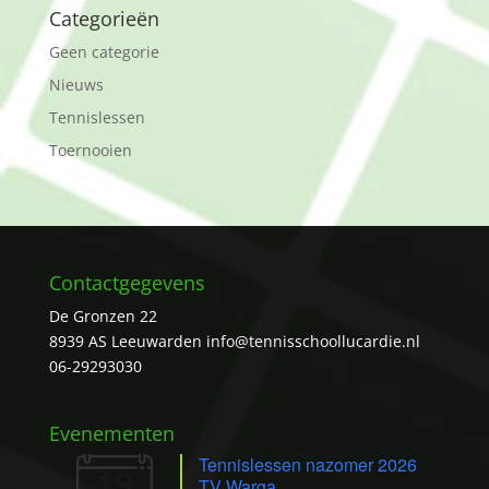
Categorieën
Geen categorie
Nieuws
Tennislessen
Toernooien
Contactgegevens
De Gronzen 22
8939 AS Leeuwarden
info@tennisschoollucardie.nl
06-29293030
Evenementen
Tennislessen nazomer 2026
19
TV Warga