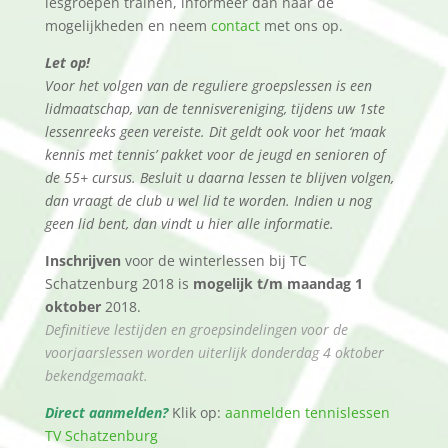
lesgroepen trainen, informeer dan naar de
mogelijkheden en neem
contact
met ons op.
Let op!
Voor het volgen van de reguliere groepslessen is een
lidmaatschap, van de tennisvereniging, tijdens uw 1ste
lessenreeks geen vereiste. Dit geldt ook voor het ‘maak
kennis met tennis’ pakket voor de jeugd en senioren of
de 55+ cursus. Besluit u daarna lessen te blijven volgen,
dan vraagt de club u wel lid te worden. Indien u nog
geen lid bent, dan vindt u hier alle informatie.
Inschrijven
voor de winterlessen bij TC
Schatzenburg 2018 is
mogelijk t/m maandag 1
oktober
2018.
Definitieve lestijden en groepsindelingen voor de
voorjaarslessen worden uiterlijk donderdag 4 oktober
bekendgemaakt.
Direct aanmelden?
Klik op:
aanmelden tennislessen
TV Schatzenburg