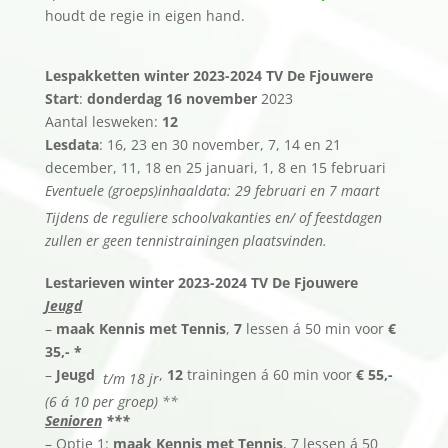
houdt de regie in eigen hand.
Lespakketten winter 2023-2024 TV De Fjouwere
Start
:
donderdag 16 november
2023
Aantal lesweken:
12
Lesdata
: 16, 23 en 30 november, 7, 14 en 21
december, 11, 18 en 25 januari, 1, 8 en 15 februari
Eventuele (groeps)inhaaldata: 29 februari en 7 maart
Tijdens de reguliere schoolvakanties en/ of feestdagen
zullen er geen tennistrainingen plaatsvinden.
Lestarieven
winter 2023-2024 TV De Fjouwere
Jeugd
–
maak Kennis met Tennis
,
7
lessen á 50 min voor
€
35,- *
–
Jeugd
,
12
trainingen á 60 min voor
€ 55,-
t/m 18 jr
(6 á 10 per groep) **
Senioren
***
– Optie 1:
maak Kennis met Tennis
, 7 lessen á 50