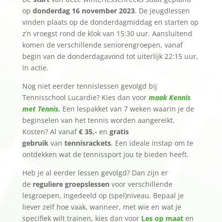
op
donderdag 16 november 2023
. De jeugdlessen
vinden plaats op de donderdagmiddag en starten op
z’n vroegst rond de klok van 15:30 uur. Aansluitend
komen de verschillende seniorengroepen, vanaf
begin van de donderdagavond tot uiterlijk 22:15 uur,
in actie.
Nog niet eerder tennislessen gevolgd bij
Tennisschool Lucardie? Kies dan voor
maak Kennis
met Tennis
.
Een lespakket van 7 weken waarin je de
beginselen van het tennis worden aangereikt.
Kosten? Al vanaf
€ 35,-
en
gratis
gebruik
van
tennisrackets
.
Een ideale instap om te
ontdekken wat de tennissport jou te bieden heeft.
Heb je al eerder lessen gevolgd? Dan zijn er
de
reguliere groepslessen
voor verschillende
lesgroepen, ingedeeld op (spel)niveau. Bepaal je
liever zelf hoe vaak, wanneer, met wie en wat je
specifiek wilt trainen, kies dan voor
Les op maat
en