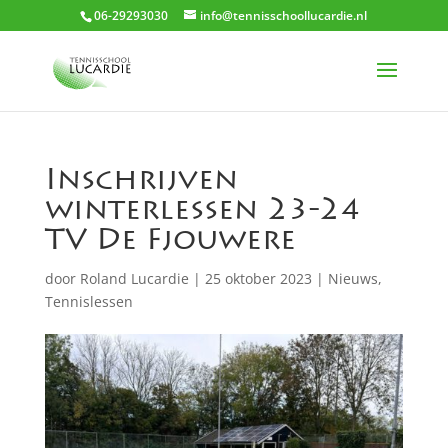
06-29293030
info@tennisschoollucardie.nl
Inschrijven
winterlessen 23-24
TV De Fjouwere
door
Roland Lucardie
|
25 oktober 2023
|
Nieuws
,
Tennislessen