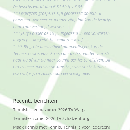
De lesprijs wordt dan € 31,50 ipv € 35,-
** Lesprijzen groepsles zijn gebaseerd op min. 6
personen, wanneer er minder zijn, dan kan de lesprijs
naar rato verhoogd worden.
*** Jeugd onder de 19 jr. ingedeeld in een volwassen
lesgroep? Dan geldt het seniorentarief.
**** Bij grote hoeveelheid aanmeldingen, kan de
Tennisschool ervoor kiezen om de lesminuten van 75
naar 60 of van 60 naar 50 min per les te wijzigen. Dit
om zo meer mensen de kans te geven om te komen
lessen. (prijzen zakken dan evenredig mee)
Recente berichten
Tennislessen nazomer 2026 TV Warga
Tennisles zomer 2026 TV Schatzenburg
Maak Kennis met Tennis, Tennis is voor iedereen!