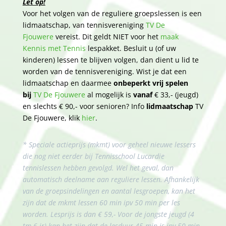
Let op!
Voor het volgen van de reguliere groepslessen is een
lidmaatschap, van tennisvereniging
TV De
Fjouwere
vereist. Dit geldt NIET voor het
maak
Kennis met Tennis
lespakket. Besluit u (of uw
kinderen) lessen te blijven volgen, dan dient u lid te
worden van de tennisvereniging. Wist je dat een
lidmaatschap en daarmee
onbeperkt vrij spelen
bij
TV De Fjouwere
al mogelijk is
vanaf
€ 33,- (jeugd)
en slechts € 90,- voor senioren? Info
lidmaatschap
TV
De Fjouwere, klik
hier
.
* Speciale actieprijs (mkmt) voor geheel nieuwe lessers
die nog niet eerder bij Tennisschool Lucardie
tennislessen hebben gevolgd. Wel het geval, dan
automatisch deelname aan reguliere lessen. Afhankelijk
van de groepsindelingen en aantal lesgroepen, kan het
zijn dat de mkmt lessen 60 min ipv 50 min per les
worden. Lesprijs is dan € 59,- Voor de jongste jeugd (4
tm 6 jr) kan het zijn dat de lesduur 45 min is ipv 50 min.