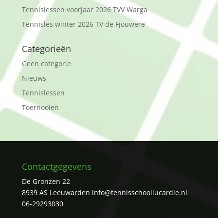
Tennislessen voorjaar 2026 TVV Warga
Tennisles winter 2026 TV de Fjouwere
Categorieën
Geen categorie
Nieuws
Tennislessen
Toernooien
Contactgegevens
De Gronzen 22
8939 AS Leeuwarden
info@tennisschoollucardie.nl
06-29293030