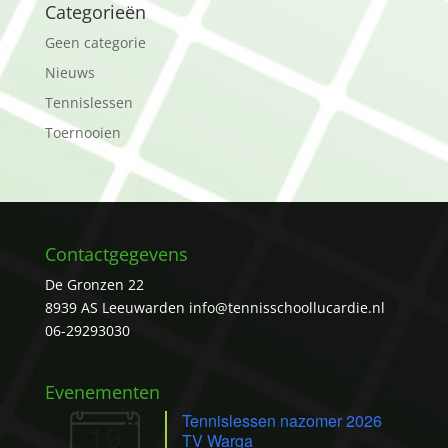
Categorieën
Geen categorie
Nieuws
Tennislessen
Toernooien
Contactgegevens
De Gronzen 22
8939 AS Leeuwarden
info@tennisschoollucardie.nl
06-29293030
Evenementen
Tennislessen nazomer 2026
19
TV Warga