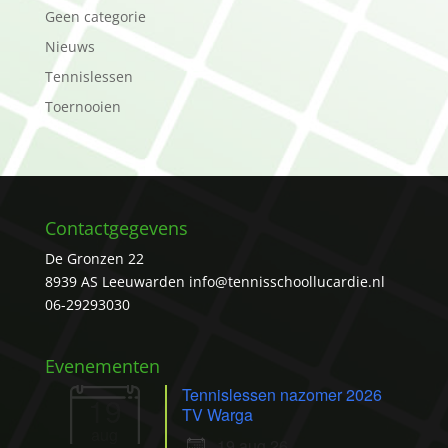
Geen categorie
Nieuws
Tennislessen
Toernooien
Contactgegevens
De Gronzen 22
8939 AS Leeuwarden
info@tennisschoollucardie.nl
06-29293030
Evenementen
Tennislessen nazomer 2026
19
TV Warga
aug
19 aug 26