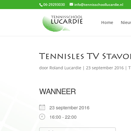
06-29293030
info@tennisschoollucardie.nl
Home
Nieu
Tennisles TV Stav
door
Roland Lucardie
|
23 september 2016
|
T
WANNEER
23 september 2016
16:00 - 22:00