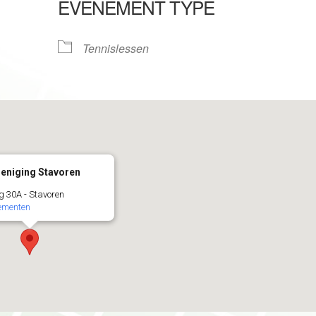
EVENEMENT TYPE
le Calendar
iCalendar
Tennislessen
eniging Stavoren
g 30A - Stavoren
nementen