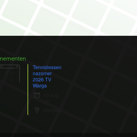
enementen
Tennislessen
19
nazomer
aug
2026 TV
Warga
19 aug
26
Wergea