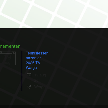
enementen
Tennislessen
19
nazomer
aug
2026 TV
Warga
19 aug
26
Wergea