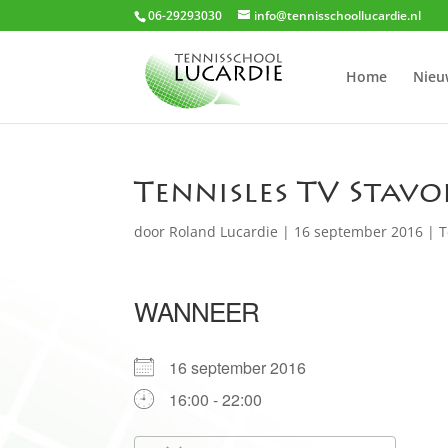
06-29293030
info@tennisschoollucardie.nl
Home
Nieu
Tennisles TV Stav
door
Roland Lucardie
|
16 september 2016
|
T
WANNEER
16 september 2016
16:00 - 22:00