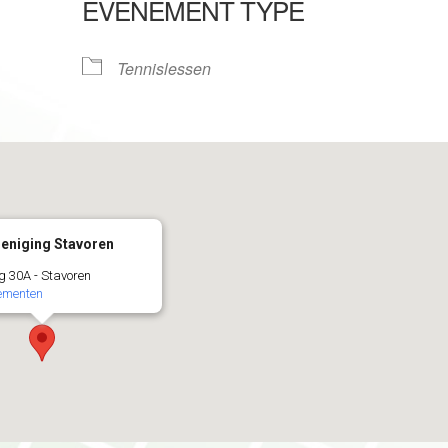
EVENEMENT TYPE
le Calendar
iCalendar
Tennislessen
eniging Stavoren
g 30A - Stavoren
nementen