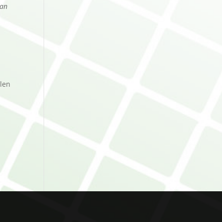
aan
llen