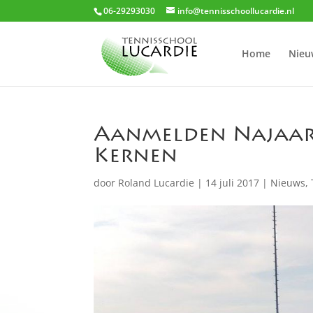
06-29293030
info@tennisschoollucardie.nl
Home
Nieu
Aanmelden Najaars
Kernen
door
Roland Lucardie
|
14 juli 2017
|
Nieuws
,