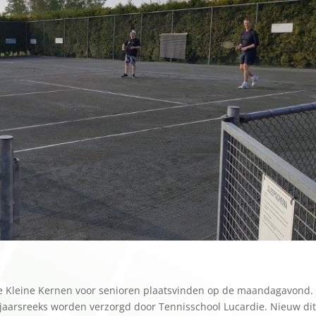
 De Kleine Kernen voor senioren plaatsvinden op de maandagavond.
rjaarsreeks worden verzorgd door Tennisschool Lucardie. Nieuw di