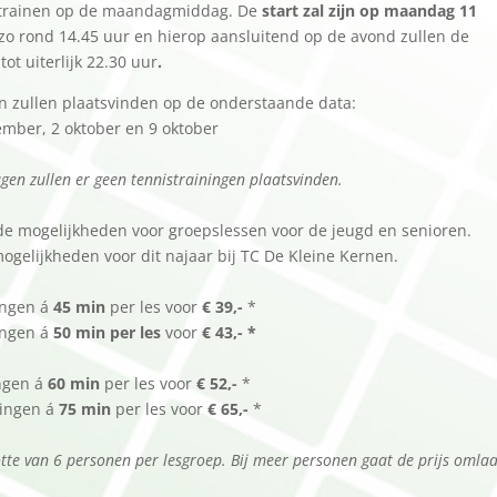
te trainen op de maandagmiddag. De
start zal zijn op maandag 11
f zo rond 14.45 uur en hierop aansluitend op de avond zullen de
ot uiterlijk 22.30 uur
.
n zullen plaatsvinden op de onderstaande data:
mber, 2 oktober en 9 oktober
r
agen zullen er geen tennistrainingen plaatsvinden.
de mogelijkheden voor groepslessen voor de jeugd en senioren.
ogelijkheden voor dit najaar bij TC De Kleine Kernen.
ngen á
45 min
per les voor
€ 39,-
*
ingen á
50 min
per les
voor
€ 43,- *
ingen á
60 min
per les voor
€ 52,-
*
en á
75 min
per les voor
€ 65,-
*
tte van 6 personen per lesgroep. Bij meer personen gaat de prijs omlaa