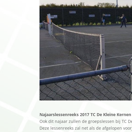
Najaarslessenreeks 2017 TC De Kleine Kernen
Ook dit najaar zullen de groepslessen bij TC
Deze lessenreeks zal net als de afgelopen voo