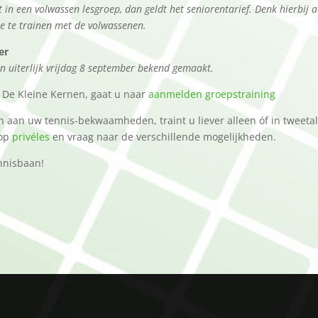
in een volwassen lesgroep, dan geldt het seniorentarief. Denk hierbij 
ee te trainen met de volwassenen.
er
en uiterlijk vrijdag 8 september bekend gemaakt.
 De Kleine Kernen, gaat u naar
aanmelden groepstraining
n aan uw tennis-bekwaamheden, traint u liever alleen óf in tweeta
 op
privéles
en vraag naar de verschillende mogelijkheden.
nnisbaan!