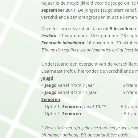
najaar is de mogelijkheid voor de jeugd om 
september 2017
. De jongste jeugd start vana
verschillende seniorengroepen in actie komen t
Deze lessenreeks zal bestaan uit
5 lesweken
e
lesdata:
11 september, 18 september, 25 septe
Eventuele inhaaldata:
16 november, 30 oktobe
Tijdens de reguliere schoolvakanties en/ of feestd
Onderstaand een overzicht van de verschillen
Daarnaast treft u hieronder de verschillende m
Jeugd
– Jeugd
vanaf 4 t/m 7 jaar 5 traini
– Jeugd
vanaf 8 t/m 17 jaar
5 train
Senioren
– Optie 1:
Senioren
(vanaf 18)**
5 train
– Optie 2:
Senioren
5 training
* De lestarieven zijn gebaseerd op een groepsgroo
bij minder omhoog. Dit op cumulatieve basis.