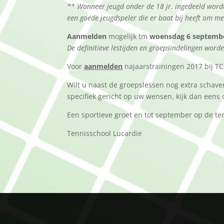
** Wanneer jeugd onder de 18 jr. ingedeeld wordt 
een goede jeugdspeler die er baat bij heeft om m
Aanmelden
mogelijk tm
woensdag 6 septemb
De definitieve lestijden en groepsindelingen word
Voor
aanmelden
najaarstrainingen 2017 bij TC
Wilt u naast de groepslessen nog extra schave
specifiek gericht op uw wensen, kijk dan eens
Een sportieve groet en tot september op de te
Tennisschool Lucardie